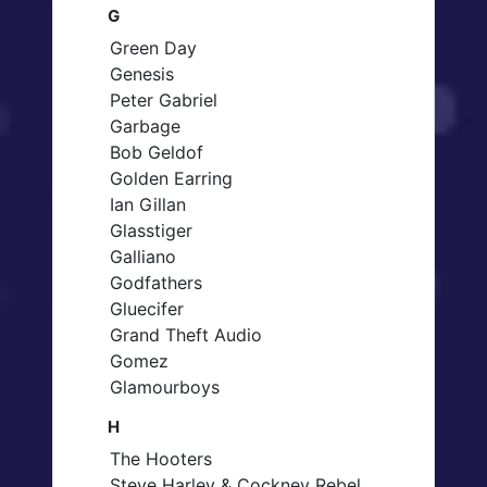
G
Green Day
Genesis
Peter Gabriel
Garbage
Bob Geldof
Golden Earring
Ian Gillan
Glasstiger
Galliano
Godfathers
Gluecifer
Grand Theft Audio
Gomez
Glamourboys
H
The Hooters
Steve Harley & Cockney Rebel