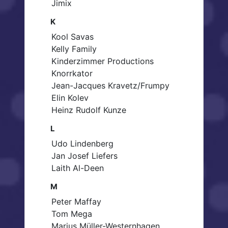
Jimix
K
Kool Savas
Kelly Family
Kinderzimmer Productions
Knorrkator
Jean-Jacques Kravetz/Frumpy
Elin Kolev
Heinz Rudolf Kunze
L
Udo Lindenberg
Jan Josef Liefers
Laith Al-Deen
M
Peter Maffay
Tom Mega
Marius Müller-Westernhagen