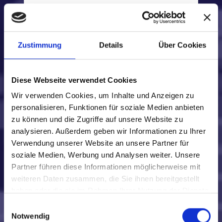
Living Colour
Lagwagon
Loona
Lambretta
Zustimmung
Details
Über Cookies
M
Alanis Morisette
Diese Webseite verwendet Cookies
Money Mark
Wir verwenden Cookies, um Inhalte und Anzeigen zu
Steve Miller
personalisieren, Funktionen für soziale Medien anbieten
Nathalie Merchant
zu können und die Zugriffe auf unsere Website zu
MSG (McAuley/Schenker)
analysieren. Außerdem geben wir Informationen zu Ihrer
Ziggy Marley & The Melody Makers
Verwendung unserer Website an unsere Partner für
Manic Street Preachers
soziale Medien, Werbung und Analysen weiter. Unsere
Manfred Mann
Partner führen diese Informationen möglicherweise mit
Jeff Mills
weiteren Daten zusammen, die Sie ihnen bereitgestellt
Miles
haben oder die sie im Rahmen Ihrer Nutzung der Dienste
Molly Hatchet
gesammelt haben.
Motorpsycho
Einwilligungsauswahl
Notwendig
Matchbox 20