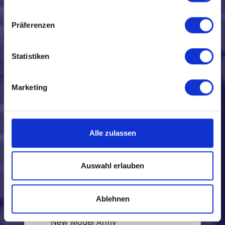
The Moffats
Muse
Präferenzen
Mercury Rev
Mo Solid Gold
Mudvayne
Statistiken
Muddy Waters Tribute Band
N
Marketing
Nickelback
Gianna Nannini
New Legend
Alle zulassen
Nazareth
Robby Neville
Nisha
Auswahl erlauben
Nine Below Zero
Heather Nova
´N Sync
Ablehnen
No Mercy
New Model Army