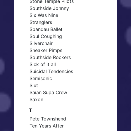
Stone Temple Pilots
Southside Johnny
Six Was Nine
Stranglers
Spandau Ballet
Soul Coughing
Silverchair
Sneaker Pimps
Southside Rockers
Sick of it all
Suicidal Tendencies
Semisonic
Slut
Saian Supa Crew
Saxon
T
Pete Townshend
Ten Years After